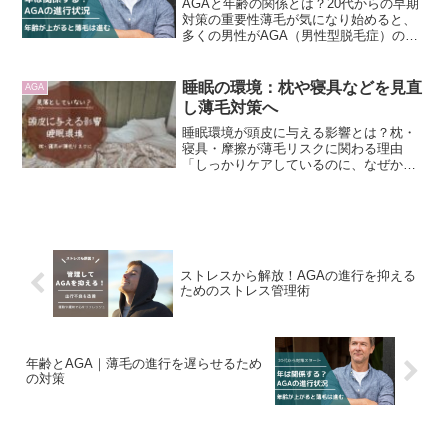
AGAと年齢の関係とは？20代からの早期
対策の重要性薄毛が気になり始めると、
多くの男性がAGA（男性型脱毛症）の存
在を意識するようになります。特に、年
齢を重ねるにつれて薄毛の進行が加速す
ることが多いため、AGAと年齢の関係に
睡眠の環境：枕や寝具などを見直
AGA
ついて理解し、早...
し薄毛対策へ
睡眠環境が頭皮に与える影響とは？枕・
寝具・摩擦が薄毛リスクに関わる理由
「しっかりケアしているのに、なぜか頭
皮の調子が安定しない」「AGAや薄毛が
気になり始めたけれど、何から見直せば
いいのかわからない」——このように感
じている方は少なくありま...
ストレスから解放！AGAの進行を抑える
ためのストレス管理術
年齢とAGA｜薄毛の進行を遅らせるため
の対策