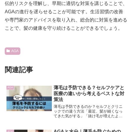
伝的リスクを理解し、早期に適切な対策を講じることで、
AGAの進行を遅らせることが可能です。生活習慣の改善
や専門家のアドバイスを取り入れ、総合的に対策を進める
ことで、髪の健康を守り続けることができるでしょう。
AGA
関連記事
薄毛は予防できる？セルフケアと
AGA
医療の違いから考えるベストな対
策法
薄毛は予防できるのか？セルフとクリニ
ックでの違う方法「最近、髪が細くなっ
てきた気がする」「抜け毛が増えたよう
な…」そんな変化に気づいたとき、多く
の人が抱えるのが「これって薄毛の始ま
り？」という不安ではないでしょうか。
AGAと水分｜薄毛を防ぐための
AGA