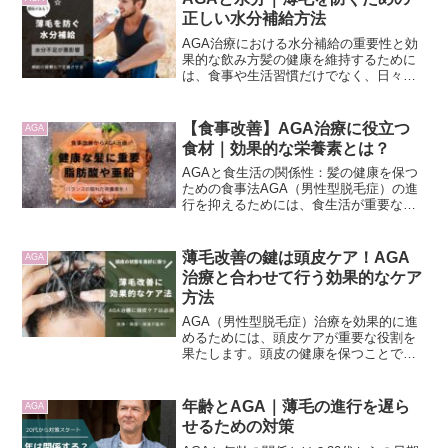
鏡を見るたびに気になって...
正しい水分補給方法
AGA治療における水分補給の重要性と効
果的な飲み方髪の健康を維持するために
は、食事や生活習慣だけでなく、日々の
水分補給も重要です。水分補給が
AGA（男性型脱毛症）の進行にどのよう
に影響を与えるのか、そして効果的な飲
【食事改善】AGA治療に役立つ
AGA
み方について理解することで...
食材｜効果的な栄養素とは？
AGAと食生活の関係性：髪の健康を保つ
ための食事法AGA（男性型脱毛症）の進
行を抑えるためには、食生活が重要な役
割を果たします。髪の健康を維持するた
めに必要な栄養素を十分に摂取すること
で、AGAの進行を抑えることが期待でき
薄毛改善の鍵は頭皮ケア！AGA
AGA
ます。この記事では...
治療と合わせて行う効果的なケア
方法
AGA（男性型脱毛症）治療を効果的に進
めるためには、頭皮ケアが重要な役割を
果たします。頭皮の健康を保つことで、
髪の成長環境を整え、AGAの進行を抑え
ることが期待できます。この記事では、
AGA治療をサポートするために知ってお
年齢とAGA｜薄毛の進行を遅ら
AGA
きたい頭皮ケアの基...
せるための対策